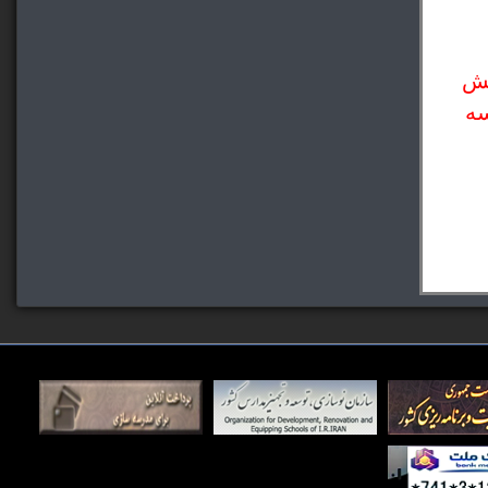
یش
سه