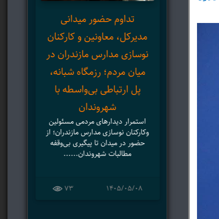
تداوم حضور میدانی
مدیرکل، معاونین و کارکنان
نوسازی مدارس مازندران در
در
میان مردم؛ رزمگاه شبانه،
پر
پل ارتباطی بی‌واسطه با
اس
شهروندان
ز
استمرار دیدارهای مردمی مسئولین
وکارکنان نوسازی مدارس مازندران؛ از
حضور در میدان تا پیگیری بی‌وقفه
مطالبات شهروندان......
دا
ا
73
۱۴۰۵/۰۵/۰۸
م
ماز