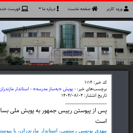
ورود کاربر
صفحه نخست
درباره ما
فهرست خدما
کد خبر: 1114
برچسب‌های خبر: -
پویش «به‌ساز مدرسه»
-
استاندار مازندران
تاریخ انتشار: ۱۴۰۴/۰۸/۰۴
____________________
پس از پیوستن رییس جمهور به پویش ملی بساز م
است