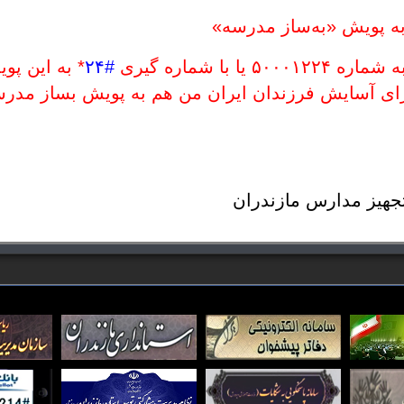
 به پویش «به‌ساز مدرسه»
#۲۴
* به این پو
ای آسایش فرزندان ایران من هم به پویش بساز مدر
جهیز مدارس مازندران