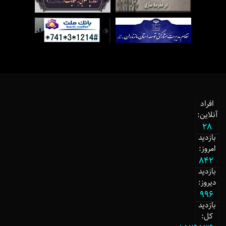
افراد
آنلاین:
28
بازدید
امروز:
842
بازدید
دیروز:
996
بازدید
کل: