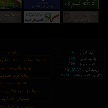
12
درباره ما
افراد آنلاین:
789
بازدید امروز:
خدمات دستگاه در سامانه ملی 
866
بازدید دیروز:
بیانیه توافق سطح خد
1525487
بازدید کل:
7081
بالاترین بازدید روزانه:
بیانیه حریم خصوصی
بیانیه راهبرد مشارکت
دستورالعمل نحوه بارگذاری مح
پشتیبانی افراد کم‌توا
سلامت اداری و مبارزه با