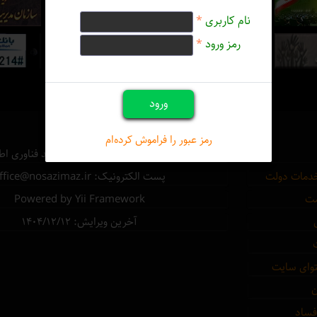
نام کاربری
*
رمز ورود
*
ورود
رمز عبور را فراموش کرده‌ام
طراحی و برنامه‌نویسی سایت: واحد فناوری اط
خدمات دولت
پست الکترونیک: office@nosazimaz.ir
مت
Powered by Yii Framework
آخرین ویرایش: ۱۴۰۴/12/12
توای سایت
ن
 فساد