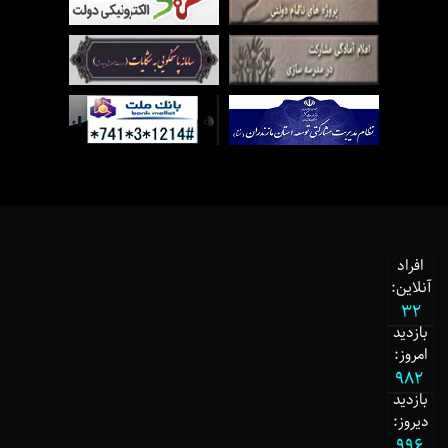
افراد
آنلاین:
32
بازدید
امروز:
982
بازدید
دیروز:
996