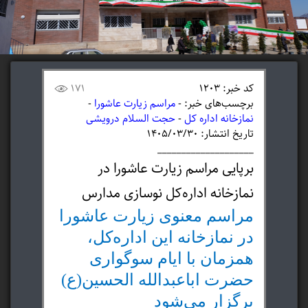
کد خبر: 1203
171
برچسب‌های خبر: -
مراسم زیارت عاشورا
-
نمازخانه اداره کل
-
حجت السلام درویشی
تاریخ انتشار: ۱۴۰۵/۰۳/۳۰
____________________
برپایی مراسم زیارت عاشورا در
نمازخانه اداره‌کل نوسازی مدارس
مراسم معنوی زیارت عاشورا
در نمازخانه این اداره‌کل،
همزمان با ایام سوگواری
حضرت اباعبدالله الحسین(ع)
برگزار می‌شود