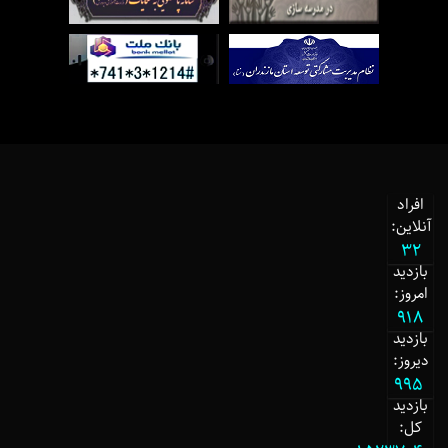
افراد
آنلاین:
32
بازدید
امروز:
918
بازدید
دیروز:
995
بازدید
کل: