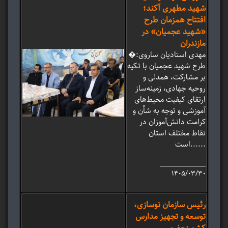
شهید مطهری آکند؛
افتتاح همزمان طرح
«شهید عجمیان» در
مازندران
�مهدی استادیان ساروی:
طرح شهید عجمیان با تکیه
بر مشارکت، همدلی و
روحیه جهادی، زمینه‌ساز
ارتقای کیفیت محیط‌های
آموزشی و توجه به شأن و
کرامت دانش‌آموزان در
نقاط مختلف استان
است......
_______________
۱۴۰۵/۰۳/۳۰
رئیس سازمان نوسازی،
توسعه و تجهیز مدارس