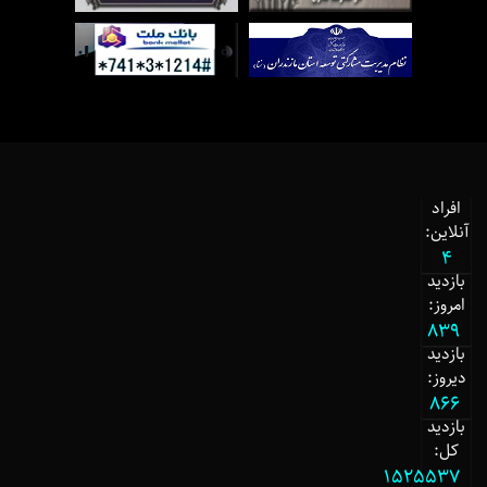
افراد
آنلاین:
4
بازدید
امروز:
839
بازدید
دیروز:
866
بازدید
کل:
1525537