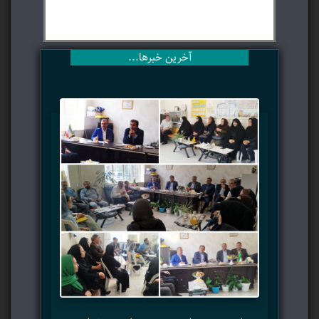
آخرین خبرها...
آ
هن