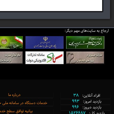
ارجاع به سایت‌های مهم دیگر:
38
درباره ما
افراد آنلاین:
993
بازدید امروز:
خدمات دستگاه در سامانه ملی 
996
بازدید دیروز:
بیانیه توافق سطح خد
1526687
بازدید کل: