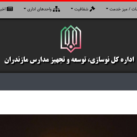
ت / میز خدمت
شفافیت
واحدهای اداری
اخبا