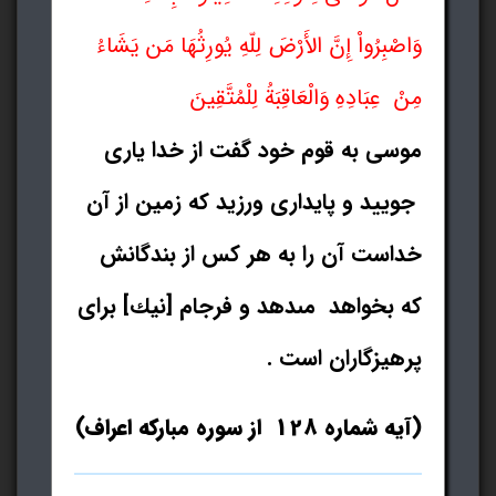
وَاصْبِرُواْ إِنَّ الأَرْضَ لِلّهِ يُورِثُهَا مَن يَشَاءُ
مِنْ عِبَادِهِ وَالْعَاقِبَةُ لِلْمُتَّقِينَ
موسى به قوم خود گفت از خدا يارى
جوييد و پايدارى ورزيد كه زمين از آن
خداست آن را به هر كس از بندگانش
كه بخواهد مى‏دهد و فرجام [نيك] براى
پرهيزگاران است .
(آيه شماره 128 از سوره مبارکه اعراف)