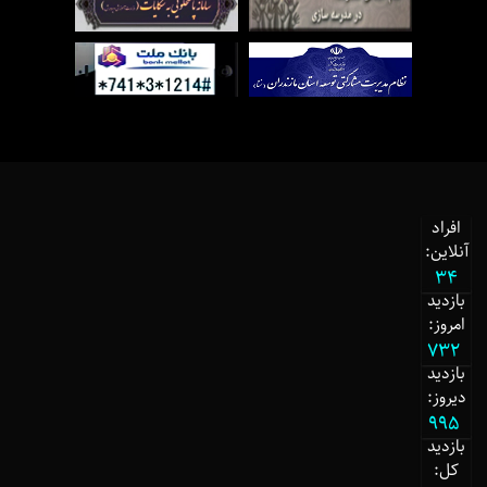
افراد
آنلاین:
34
بازدید
امروز:
732
بازدید
دیروز:
995
بازدید
کل: