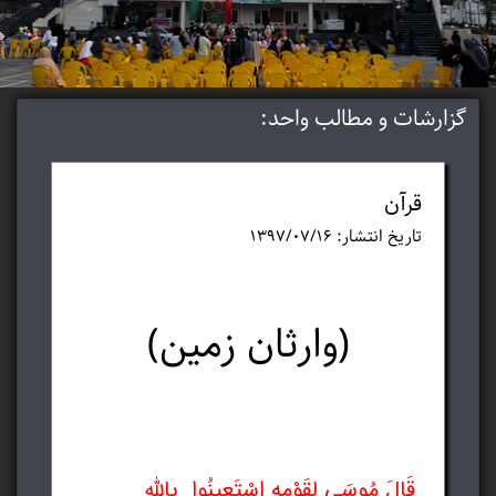
گزارشات و مطالب واحد:
قرآن
تاریخ انتشار: ۱۳۹۷/۰۷/۱۶
(وارثان زمین)
قَالَ مُوسَى لِقَوْمِهِ اسْتَعِينُوا بِاللّهِ