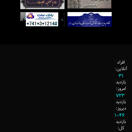
افراد
آنلاین:
31
بازدید
امروز:
723
بازدید
دیروز:
1046
بازدید
کل: